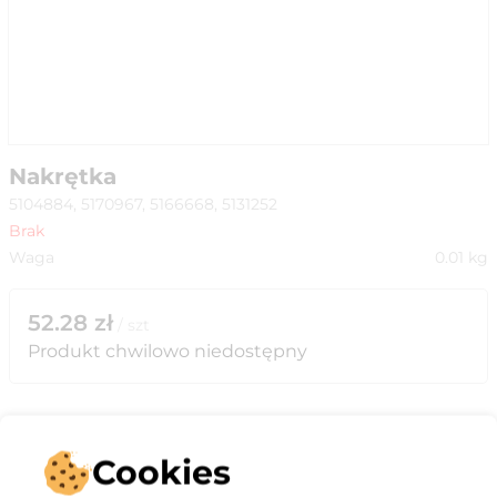
Nakrętka
5104884, 5170967, 5166668, 5131252
Brak
Waga
0.01
kg
52.28
zł
/
szt
Produkt chwilowo niedostępny
Cookies
Opis