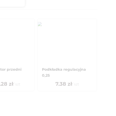
tor przedni
Podkładka regulacyjna
0,25
.28
zł
7.38
zł
/
szt
/
szt