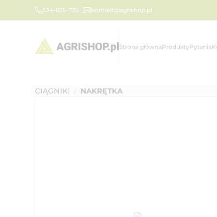
534-625-735
kontakt@agrishop.pl
Strona główna
Produkty
Pytania
K
CIĄGNIKI
NAKRĘTKA
/