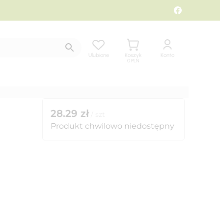
Ulubione
Koszyk
Konto
0
PLN
28.29
zł
/
szt
Produkt chwilowo niedostępny