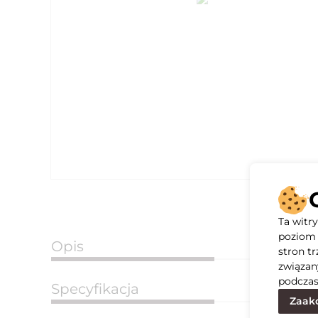
Ta witr
poziom 
Opis
stron t
związan
podczas
Specyfikacja
Zaakc