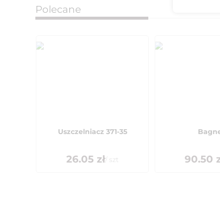
Polecane
Uszczelniacz 371-35
Bagn
26.05
zł
90.50
z
/
szt