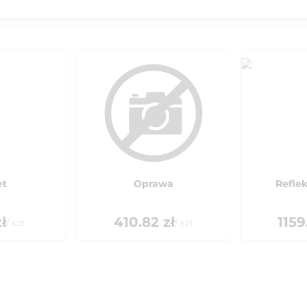
et
Oprawa
Reflek
ł
410.82
zł
1159
/
szt
/
szt