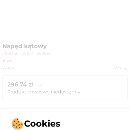
Napęd kątowy
5109356 , 591501, 598816,
Brak
Waga
0.04
kg
296.74
zł
/
szt
Produkt chwilowo niedostępny
Cookies
Opis