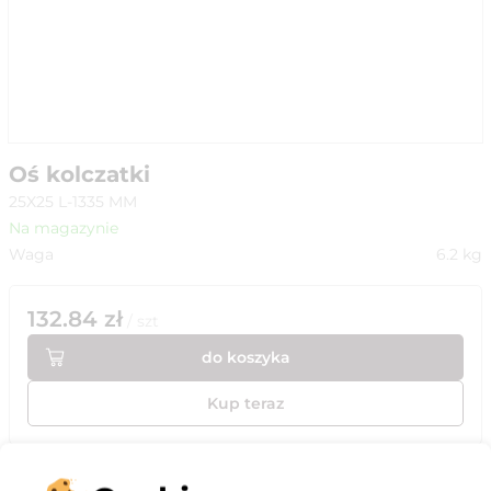
Oś kolczatki
25X25 L-1335 MM
Na magazynie
Waga
6.2
kg
132.84
zł
/
szt
do koszyka
Kup teraz