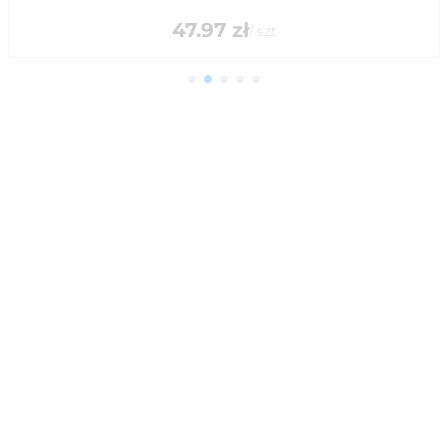
47.97
zł
/
szt