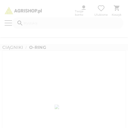
Twoje
konto
Ulubione
Koszyk
CIĄGNIKI
O-RING
/