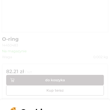
O-ring
14450483
Na magazynie
Waga
0.002
kg
82.21
zł
/
szt
do koszyka
Kup teraz