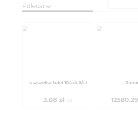
Polecane
Uszczelka tulei 104x4,2/sil
Rami
3.08
zł
12580.2
/
szt