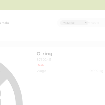
ontakt
O-ring
87602411
Brak
Waga
0.002
kg