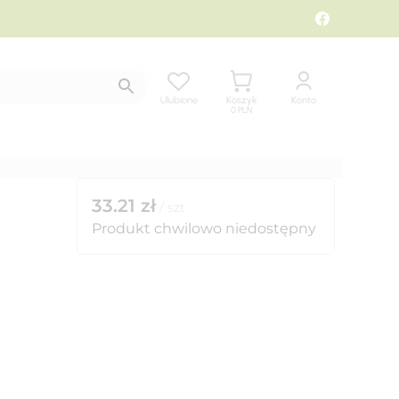
Ulubione
Koszyk
Konto
0
PLN
33.21
zł
/
szt
Produkt chwilowo niedostępny