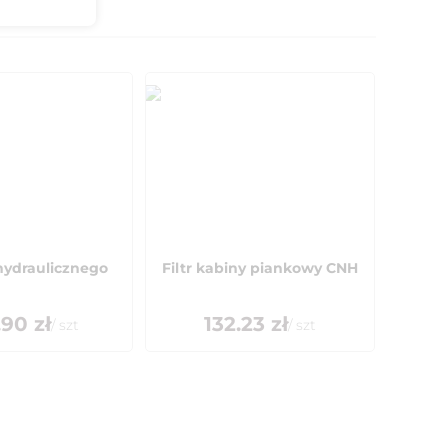
 hydraulicznego
Filtr kabiny piankowy CNH
.90
zł
132.23
zł
/
szt
/
szt