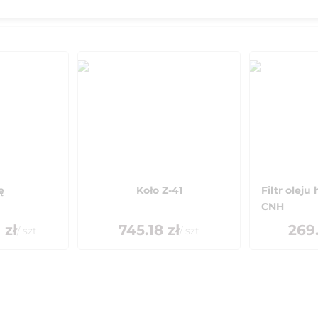
ę
Koło Z-41
Filtr oleju
CNH
9
zł
745.18
zł
269
/
szt
/
szt