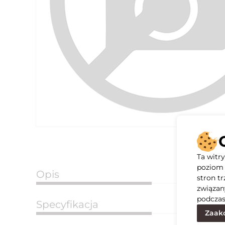
Ta witr
poziom 
Opis
stron t
związan
podczas
Specyfikacja
Zaakc