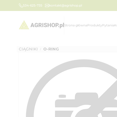
534-625-735
kontakt@agrishop.pl
Strona główna
Produkty
Pytania
K
CIĄGNIKI
O-RING
/