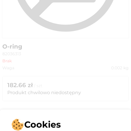
O-ring
82036313
Brak
Waga
0.002
kg
182.66
zł
/
szt
Produkt chwilowo niedostępny
Cookies
Opis