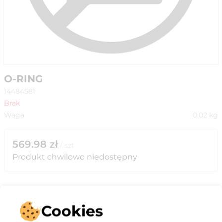
O-RING
14484581
Brak
Waga
0.02
kg
569.98
zł
/
szt
Produkt chwilowo niedostępny
Cookies
Opis