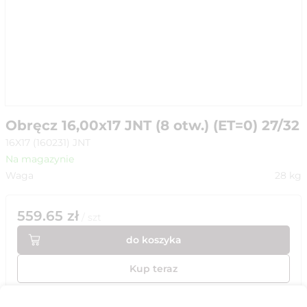
Obręcz 16,00x17 JNT (8 otw.) (ET=0) 27/32
16X17 (160231) JNT
Na magazynie
Waga
28
kg
559.65
zł
/
szt
do koszyka
Kup teraz