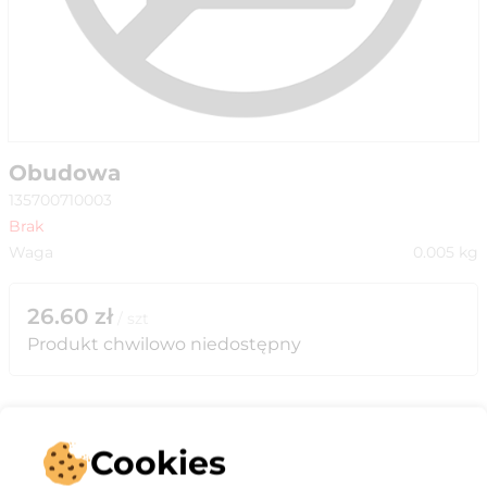
Obudowa
135700710003
Brak
Waga
0.005
kg
26.60
zł
/
szt
Produkt chwilowo niedostępny
Cookies
Opis