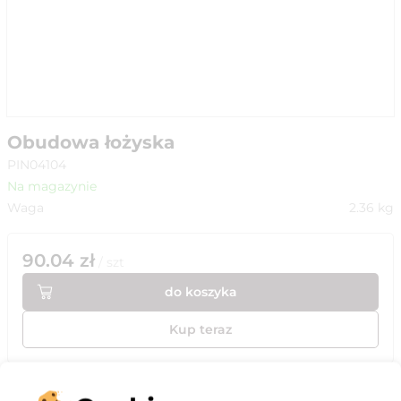
Obudowa łożyska
PIN04104
Na magazynie
Waga
2.36
kg
90.04
zł
/
szt
do koszyka
Kup teraz