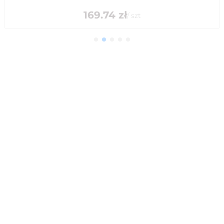
169.74
zł
/
szt