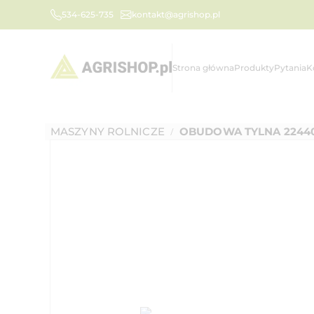
534-625-735
kontakt@agrishop.pl
Strona główna
Produkty
Pytania
K
MASZYNY ROLNICZE
OBUDOWA TYLNA 2244
/