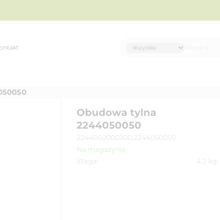
ontakt
050050
Obudowa tylna
2244050050
2244050000300,2244050050
Na magazynie
Waga
4.2
kg