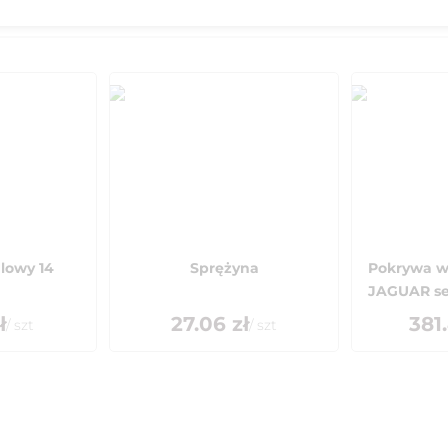
lowy 14
Sprężyna
Pokrywa w
JAGUAR se
ł
27.06
zł
381
/
szt
/
szt