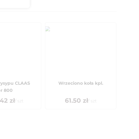
ysypu CLAAS
Wrzeciono koła kpl.
r 800
.42
zł
61.50
zł
/
szt
/
szt