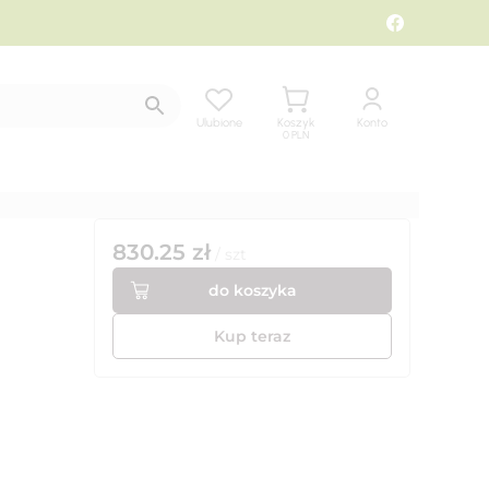
Ulubione
Koszyk
Konto
0
PLN
830.25
zł
/
szt
do koszyka
Kup teraz