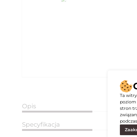
Ta witr
poziom 
Opis
stron t
związan
podczas
Specyfikacja
Zaakc