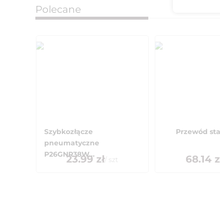
Polecane
Szybkozłącze
Przewód sta
pneumatyczne
P26GNR38W...
23.99
zł
68.14
z
/
szt