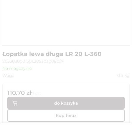
Łopatka lewa długa LR 20 L-360
2053030001501,2053030080/A
Na magazynie
Waga
0.5
kg
110.70
zł
/
szt
do koszyka
Kup teraz