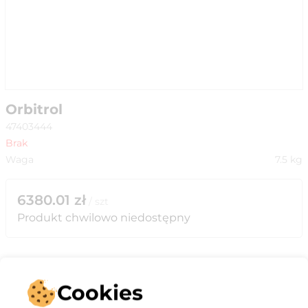
Orbitrol
47403444
Brak
Waga
7.5
kg
6380.01
zł
/
szt
Produkt chwilowo niedostępny
Cookies
Opis