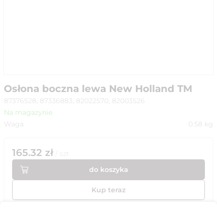
Osłona boczna lewa New Holland TM
87376528, 87336883, 82022570, 82003526
Na magazynie
Waga
0.58
kg
165.32
zł
/
szt
do koszyka
Kup teraz