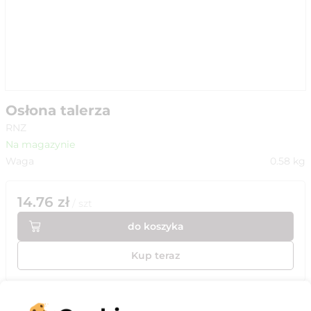
Osłona talerza
RNZ
Na magazynie
Waga
0.58
kg
14.76
zł
/
szt
do koszyka
Kup teraz