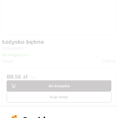
Łożysko bębna
2011030090
Na magazynie
Waga
0.86
kg
88.56
zł
/
szt
do koszyka
Kup teraz