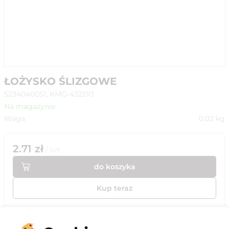
ŁOŻYSKO ŚLIZGOWE
5234040051, KMG-432210
Na magazynie
Waga
0.02
kg
2.71
zł
/
szt
do koszyka
Kup teraz