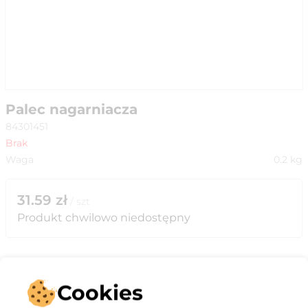
Palec nagarniacza
84301451
Brak
Waga
0.2
kg
31.59
zł
/
szt
Produkt chwilowo niedostępny
Cookies
Opis