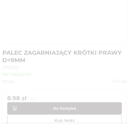
PALEC ZAGARNIAJĄCY KRÓTKI PRAWY
D=9MM
3753300
Na magazynie
Waga
0.32
kg
8.98
zł
/
szt
do koszyka
Kup teraz