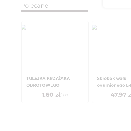
Polecane
TULEJKA KRZYŻAKA
Skrobak wału
OBROTOWEGO
ogumionego L-
1.60
zł
47.97
z
/
szt