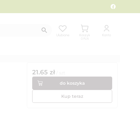
Ulubione
Koszyk
Konto
0
PLN
21.65
zł
/
szt
do koszyka
Kup teraz