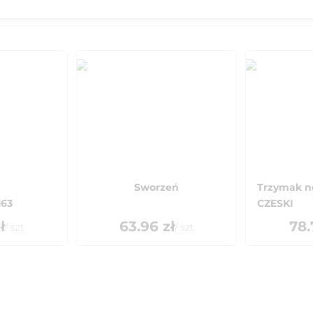
Sworzeń
Trzymak n
163
CZESKI
ł
63.96
zł
78.
/
szt
/
szt