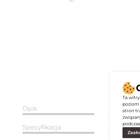
Ta witr
poziom 
Opis
stron t
związan
podczas
Specyfikacja
Zaakc