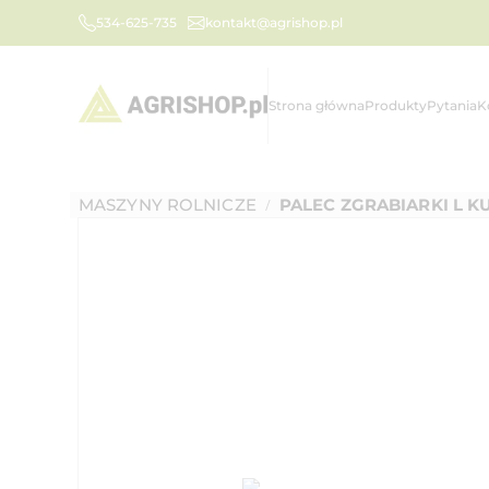
534-625-735
kontakt@agrishop.pl
Strona główna
Produkty
Pytania
K
MASZYNY ROLNICZE
PALEC ZGRABIARKI L K
/