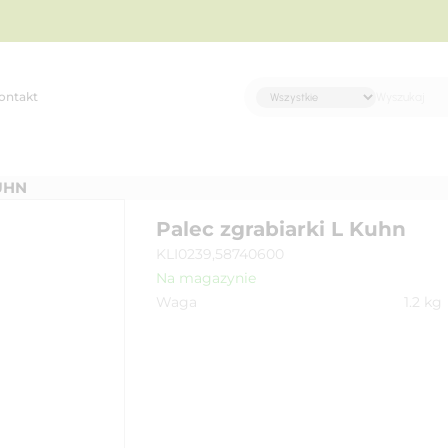
ontakt
UHN
Palec zgrabiarki L Kuhn
KLI0239,58740600
Na magazynie
Waga
1.2
kg