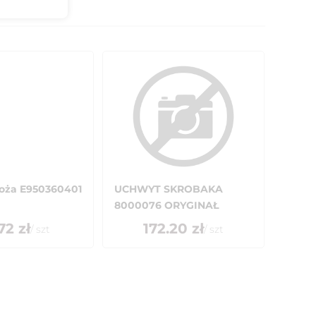
oża E950360401
UCHWYT SKROBAKA
8000076 ORYGINAŁ
72
zł
172.20
zł
/
szt
/
szt