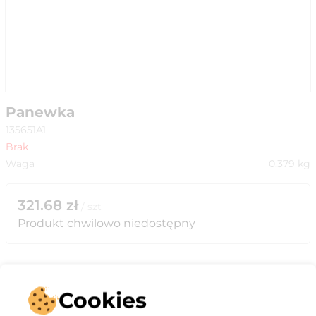
Panewka
135651A1
Brak
Waga
0.379
kg
321.68
zł
/
szt
Produkt chwilowo niedostępny
Cookies
Opis