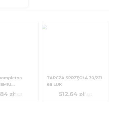
 kompletna
TARCZA SPRZĘGŁA 30/221-
EMIU...
66 LUK
.84
zł
512.64
zł
/
szt
/
szt