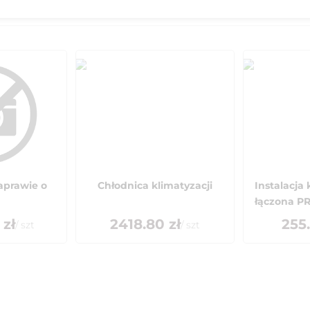
aprawie o
Chłodnica klimatyzacji
Instalacja
łączona PR
zł
2418.80
zł
255
/
szt
/
szt