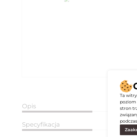
Ta witr
poziom 
Opis
stron t
związan
podczas
Specyfikacja
Zaakc