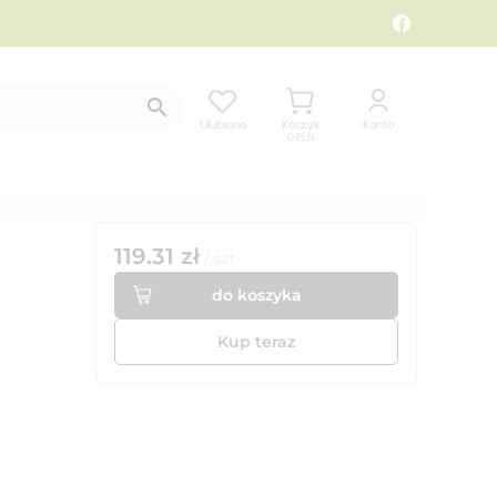
Ulubione
Koszyk
Konto
0
PLN
119.31
zł
/
szt
do koszyka
Kup teraz