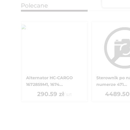
Polecane
Alternator HC-CARGO
Sterownik po n
1672859M1, 1674...
numerze 471...
290.59
zł
4489.50
/
szt