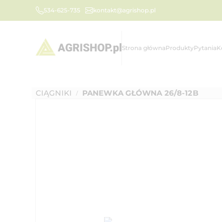
534-625-735
kontakt@agrishop.pl
Strona główna
Produkty
Pytania
K
CIĄGNIKI
PANEWKA GŁÓWNA 26/8-12B
/