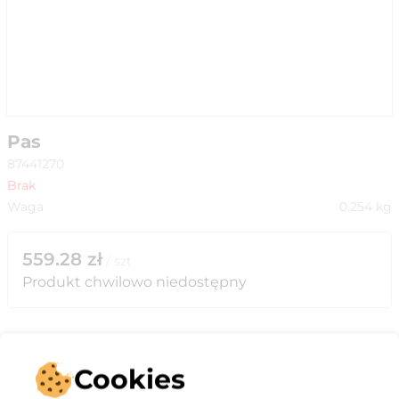
Pas
87441270
Brak
Waga
0.254
kg
559.28
zł
/
szt
Produkt chwilowo niedostępny
Cookies
Opis