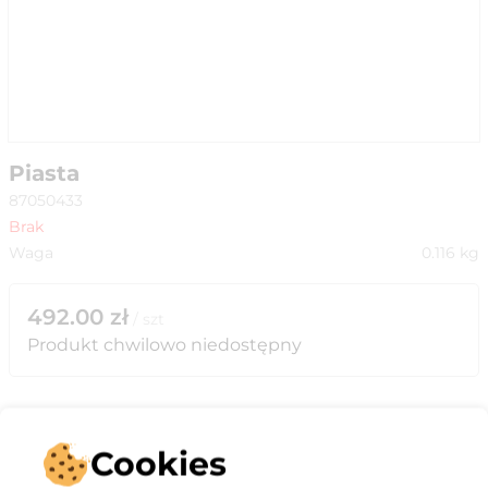
Piasta
87050433
Brak
Waga
0.116
kg
492.00
zł
/
szt
Produkt chwilowo niedostępny
Cookies
Opis