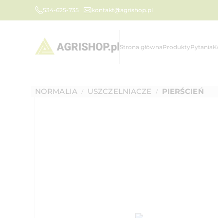
534-625-735
kontakt@agrishop.pl
Strona główna
Produkty
Pytania
K
NORMALIA
USZCZELNIACZE
PIERŚCIEŃ
/
/