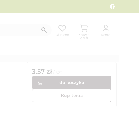
Ulubione
Koszyk
Konto
0
PLN
3.57
zł
/
szt
do koszyka
Kup teraz