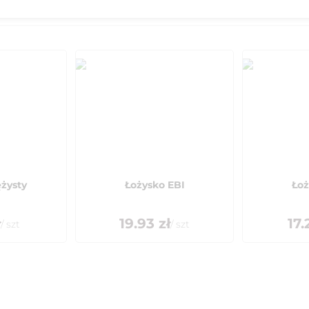
ężysty
Łożysko EBI
Łoż
ł
19.93
zł
17.
/
szt
/
szt