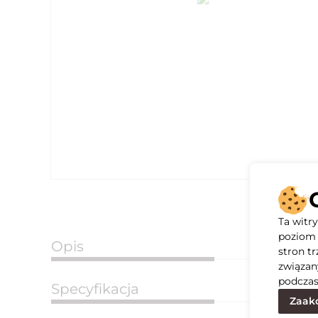
Ta witr
poziom 
Opis
stron t
związan
podczas
Specyfikacja
Zaakc