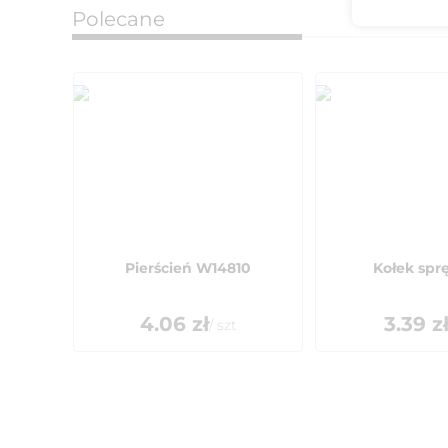
Polecane
Pierścień W14810
Kołek spr
4.06
zł
3.39
z
/
szt