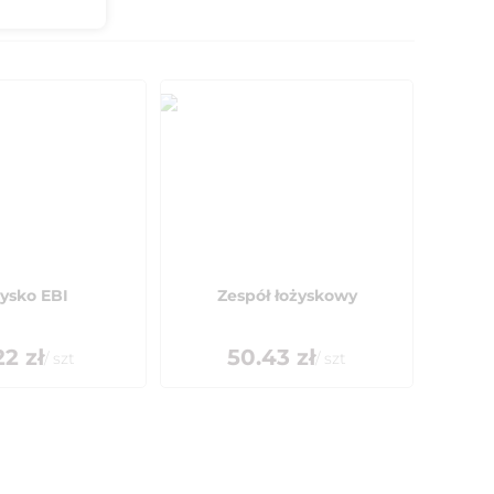
ysko EBI
Zespół łożyskowy
22
zł
50.43
zł
/
szt
/
szt