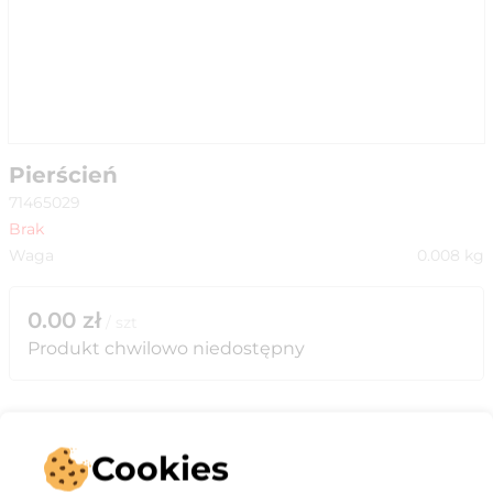
Pierścień
71465029
Brak
Waga
0.008
kg
0.00
zł
/
szt
Produkt chwilowo niedostępny
Cookies
Opis