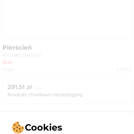
Pierścień
8603580, 384321A1
Brak
Waga
0.05
kg
291.51
zł
/
szt
Produkt chwilowo niedostępny
Cookies
Opis