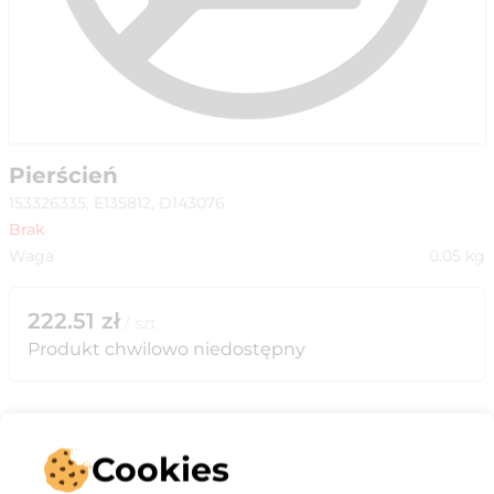
Pierścień
153326335, E135812, D143076
Brak
Waga
0.05
kg
222.51
zł
/
szt
Produkt chwilowo niedostępny
Cookies
Opis