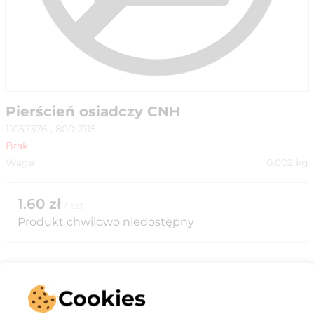
Pierścień osiadczy CNH
11057376 , 800-2115
Brak
Waga
0.002
kg
1.60
zł
/
szt
Produkt chwilowo niedostępny
Cookies
Opis