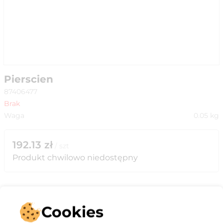
Pierscien
87406477
Brak
Waga
0.05
kg
192.13
zł
/
szt
Produkt chwilowo niedostępny
Cookies
Opis