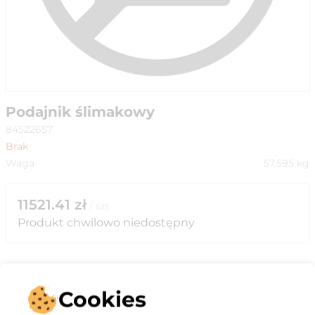
Podajnik ślimakowy
84522657
Brak
Waga
57.595
kg
11521.41
zł
/
szt
Produkt chwilowo niedostępny
Cookies
Opis