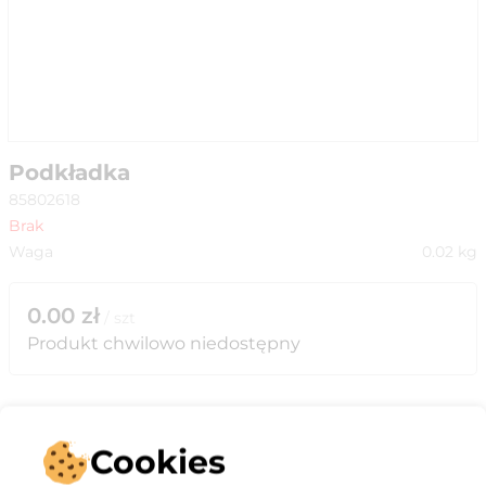
Podkładka
85802618
Brak
Waga
0.02
kg
0.00
zł
/
szt
Produkt chwilowo niedostępny
Cookies
Opis