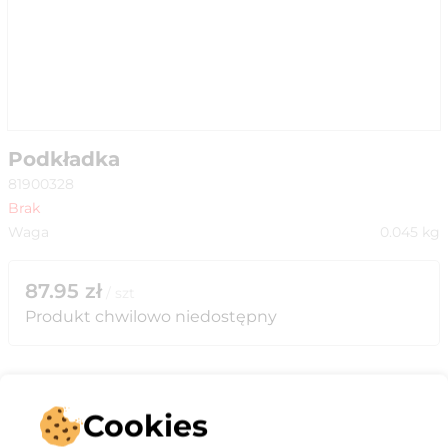
Podkładka
81900328
Brak
Waga
0.045
kg
87.95
zł
/
szt
Produkt chwilowo niedostępny
Cookies
Opis