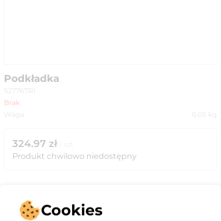
Podkładka
527767R1
Brak
Waga
0.05
kg
324.97
zł
/
szt
Produkt chwilowo niedostępny
Cookies
Opis