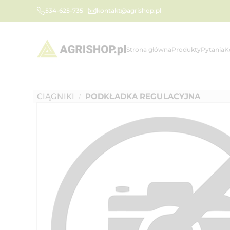
534-625-735
kontakt@agrishop.pl
Strona główna
Produkty
Pytania
K
CIĄGNIKI
PODKŁADKA REGULACYJNA
/