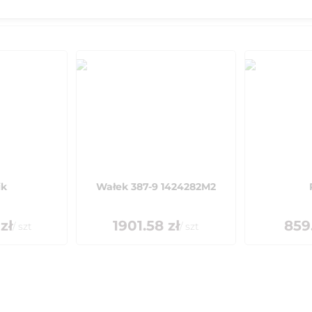
ik
Wałek 387-9 1424282M2
zł
1901.58
zł
859
/
szt
/
szt