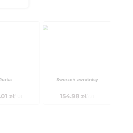
Rurka
Sworzeń zwrotnicy
.01
zł
154.98
zł
/
szt
/
szt