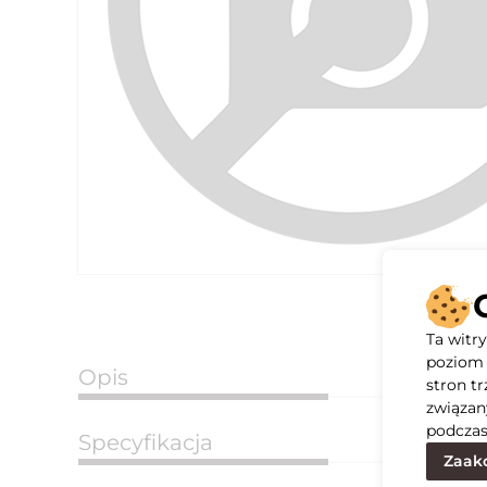
Ta witr
poziom 
Opis
stron t
związan
podczas
Specyfikacja
Zaakc