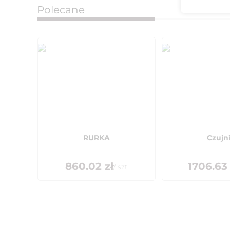
Polecane
RURKA
Czujn
860.02
zł
1706.63
/
szt