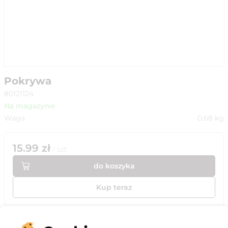
Pokrywa
80121124
Na magazynie
Waga
0.68
kg
15.99
zł
/
szt
do koszyka
Kup teraz