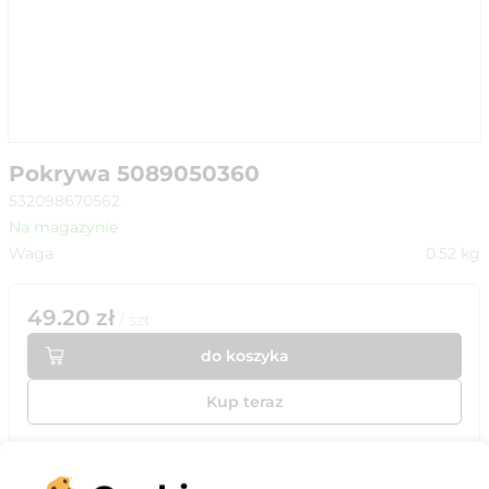
Pokrywa 5089050360
532098670562
Na magazynie
Waga
0.52
kg
49.20
zł
/
szt
do koszyka
Kup teraz