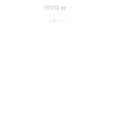
177.12
zł
/
szt