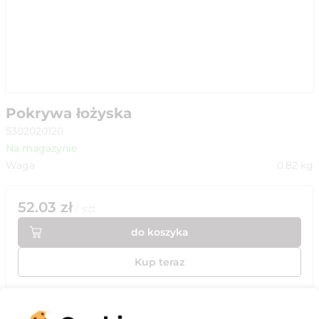
Pokrywa łożyska
5302020120
Na magazynie
Waga
0.82
kg
52.03
zł
/
szt
do koszyka
Kup teraz