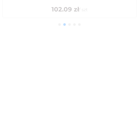
102.09
zł
/
szt