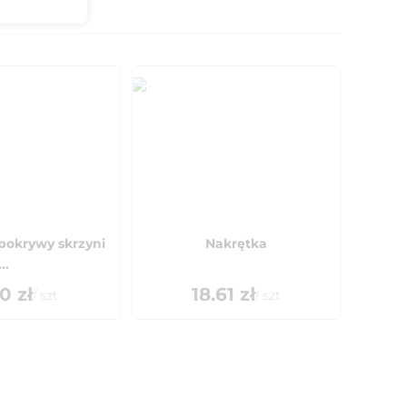
pokrywy skrzyni
Nakrętka
..
60
zł
18.61
zł
/
szt
/
szt