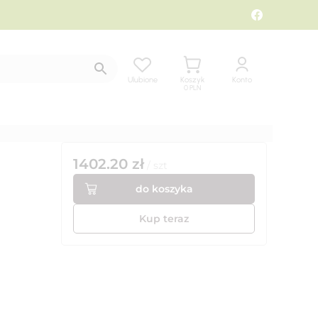
Ulubione
Koszyk
Konto
0
PLN
1402.20
zł
/
szt
do koszyka
Kup teraz