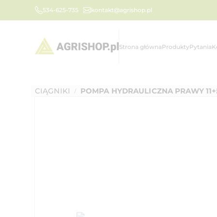
534-625-735
kontakt@agrishop.pl
Strona główna
Produkty
Pytania
K
CIĄGNIKI
POMPA HYDRAULICZNA PRAWY 11+
/