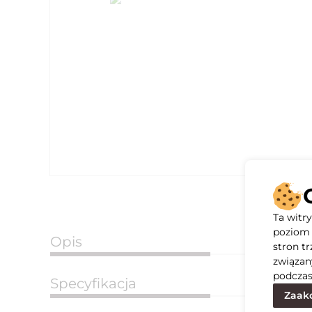
Ta witr
poziom 
Opis
stron t
związan
podczas
Specyfikacja
Zaakc