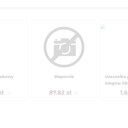
tłokowy
Wspornik
Uszczelka 
biegów 08.
zł
87.82
zł
1.
/
szt
/
szt