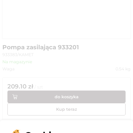
Pompa zasilająca 933201
933383/KAMET
Na magazynie
Waga
0.54
kg
209.10
zł
/
szt
do koszyka
Kup teraz