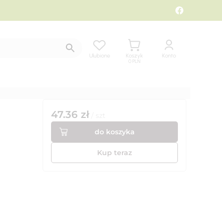
Ulubione
Koszyk
Konto
0
PLN
47.36
zł
/
szt
do koszyka
Kup teraz