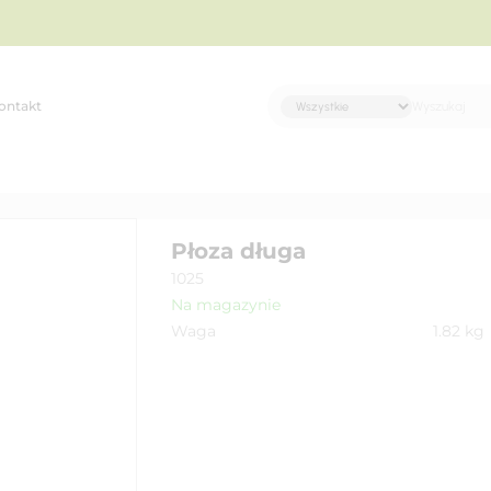
ontakt
Płoza długa
1025
Na magazynie
Waga
1.82
kg