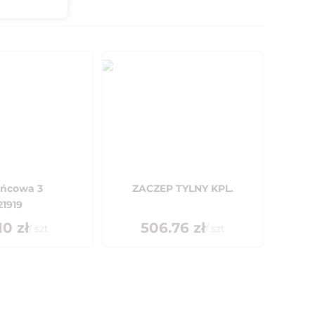
ońcowa 3
ZACZEP TYLNY KPL.
21919
10
zł
506.76
zł
/
szt
/
szt