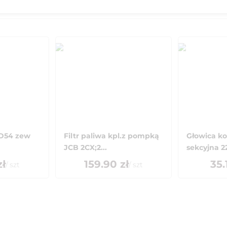
 D54 zew
Filtr paliwa kpl.z pompką
Głowica k
JCB 2CX;2...
sekcyjna 2
ł
159.90
zł
35.
/
szt
/
szt