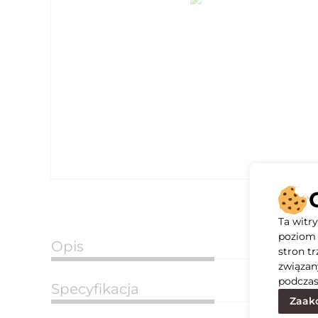
Ta witr
poziom 
Opis
stron t
związan
podczas
Specyfikacja
Zaakc