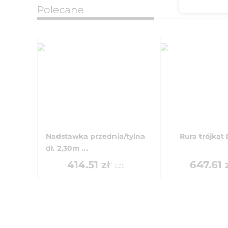
Polecane
Nadstawka przednia/tylna
Rura trójkąt
dł. 2,30m ...
414.51
zł
647.61
z
/
szt