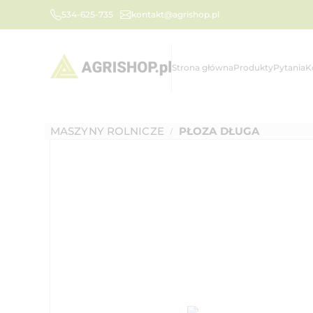
534-625-735
kontakt@agrishop.pl
Strona główna
Produkty
Pytania
K
MASZYNY ROLNICZE
PŁOZA DŁUGA
/