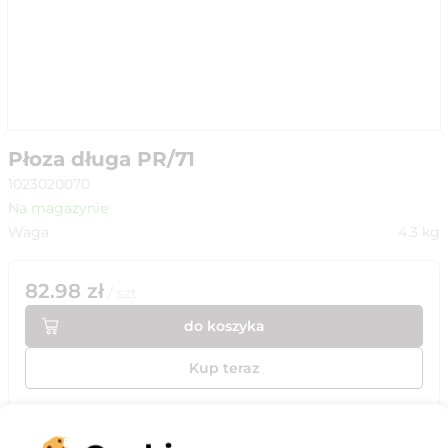
Płoza długa PR/71
1023020070
Na magazynie
Waga
4.3
kg
82.98
zł
/
szt
do koszyka
Kup teraz