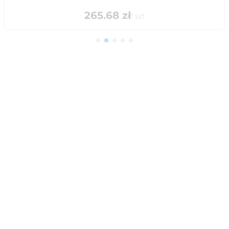
265.68
zł
/
szt