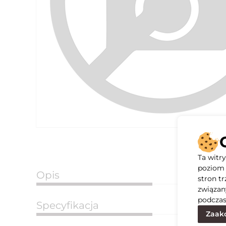
Ta witr
poziom 
Opis
stron t
związan
podczas
Specyfikacja
Zaakc