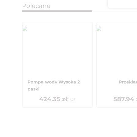
Polecane
Pompa wody Wysoka 2
Przekła
paski
424.35
zł
587.94
/
szt