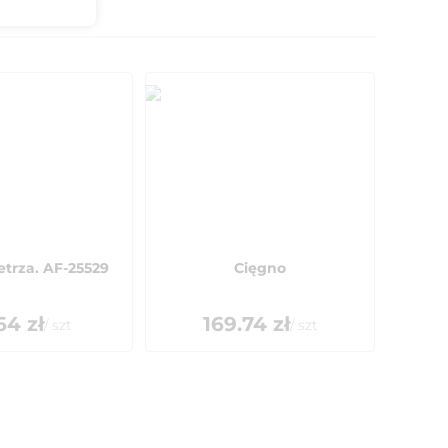
etrza. AF-25529
Cięgno
64
zł
169.74
zł
/
szt
/
szt