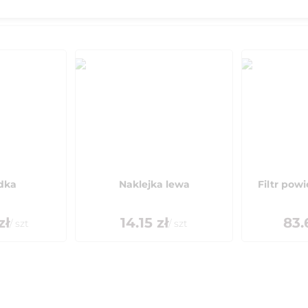
dka
Naklejka lewa
Filtr powi
zł
14.15
zł
83.
/
szt
/
szt