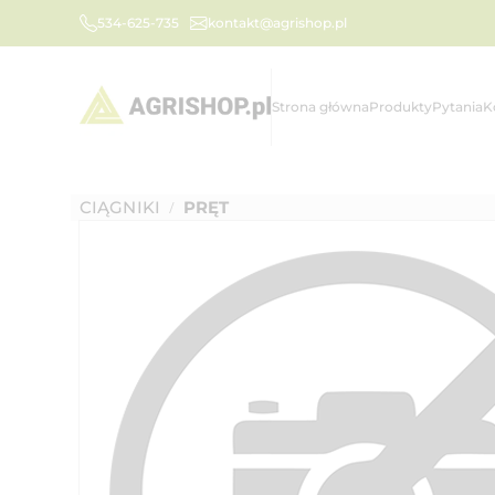
534-625-735
kontakt@agrishop.pl
Strona główna
Produkty
Pytania
K
CIĄGNIKI
PRĘT
/