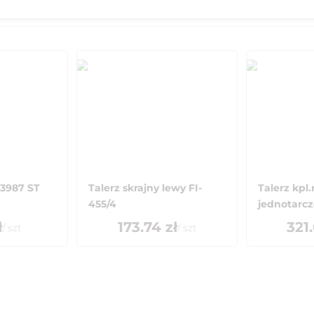
3987 ST
Talerz skrajny lewy FI-
Talerz kpl
455/4
jednotarcz
ł
173.74
zł
321
/
szt
/
szt