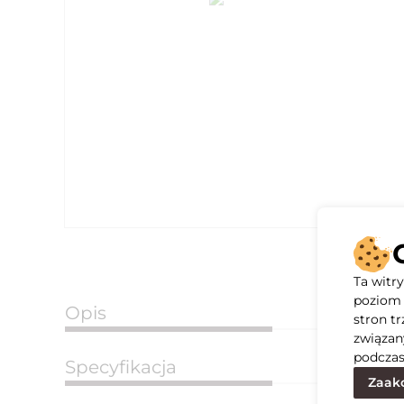
Ta witr
poziom 
Opis
stron t
związan
podczas
Specyfikacja
Zaakc