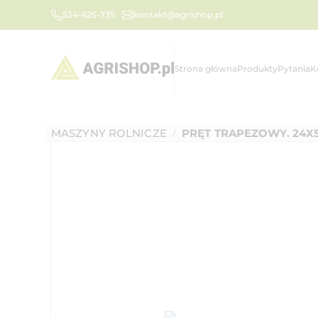
534-625-735
kontakt@agrishop.pl
Strona główna
Produkty
Pytania
K
MASZYNY ROLNICZE
PRĘT TRAPEZOWY. 24X
/