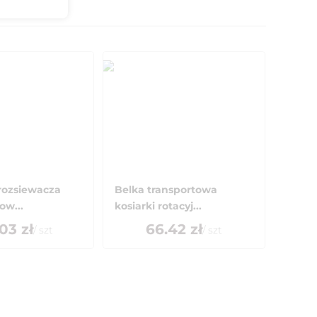
.rozsiewacza
Belka transportowa
ow...
kosiarki rotacyj...
.03
zł
66.42
zł
/
szt
/
szt