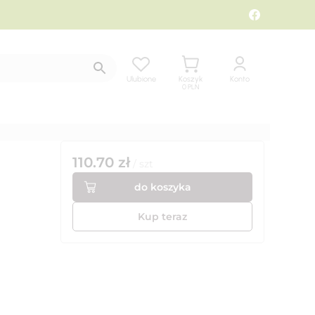
Ulubione
Koszyk
Konto
0
PLN
110.70
zł
/
szt
do koszyka
Kup teraz