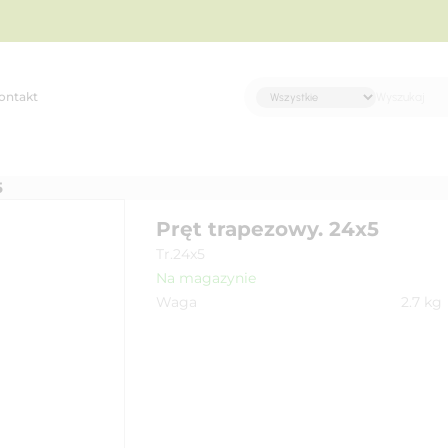
ontakt
5
Pręt trapezowy. 24x5
Tr.24x5
Na magazynie
Waga
2.7
kg