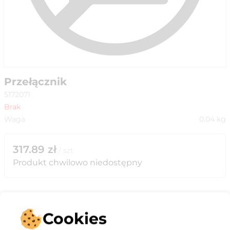
Przełącznik
5172071
Brak
Waga
0.04
kg
317.89
zł
/
szt
Produkt chwilowo niedostępny
Cookies
Opis