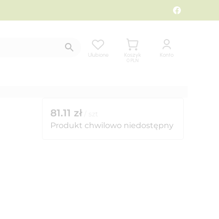
Ulubione
Koszyk
Konto
0
PLN
81.11
zł
/
szt
Produkt chwilowo niedostępny