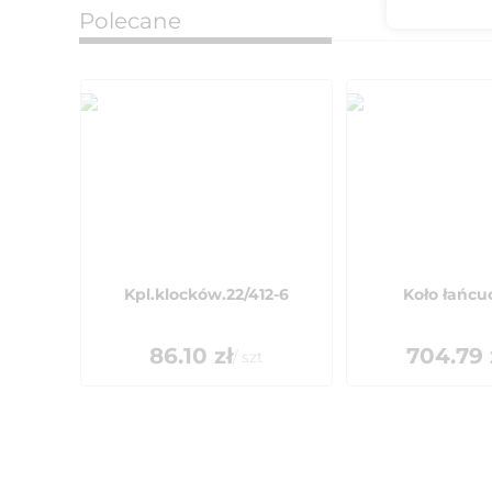
Polecane
Kpl.klocków.22/412-6
Koło łańc
86.10
zł
704.79
/
szt