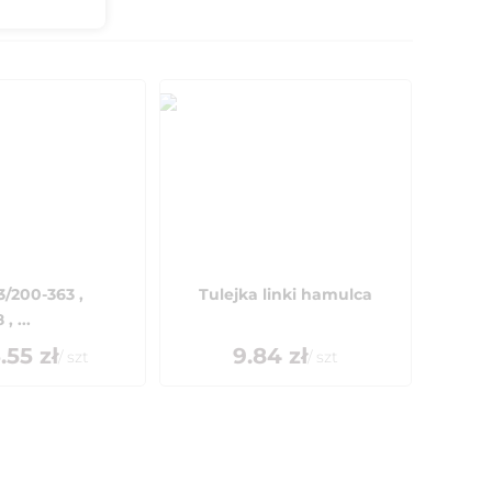
3/200-363 ,
Tulejka linki hamulca
, ...
.55
zł
9.84
zł
/
szt
/
szt