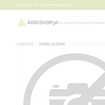
534-625-735
kontakt@agrishop.pl
Strona główna
Produkty
Pytania
K
CIĄGNIKI
PRZEŁĄCZNIK
/