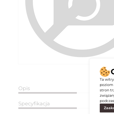
Ta witr
poziom 
Opis
stron t
związan
podczas
Specyfikacja
Zaakc