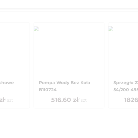
uchowe
Pompa Wody Bez Koła
Sprzęgło 2
B110724
54/200-498 
zł
516.60
zł
1826
/
szt
/
szt