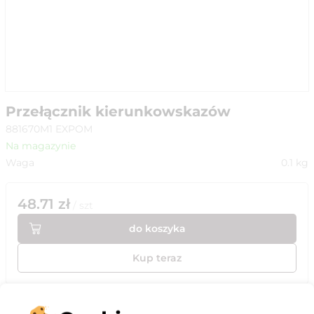
Przełącznik kierunkowskazów
881670M1 EXPOM
Na magazynie
Waga
0.1
kg
48.71
zł
/
szt
do koszyka
Kup teraz