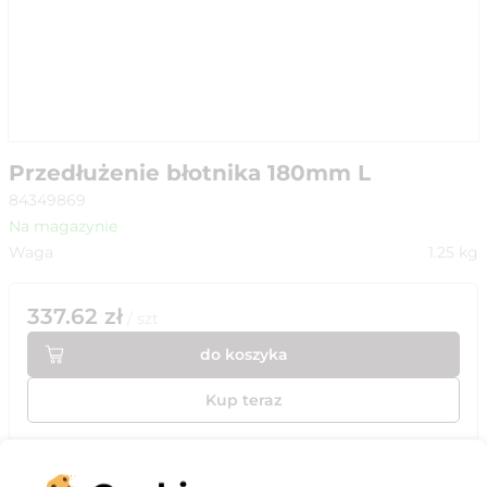
Przedłużenie błotnika 180mm L
84349869
Na magazynie
Waga
1.25
kg
337.62
zł
/
szt
do koszyka
Kup teraz