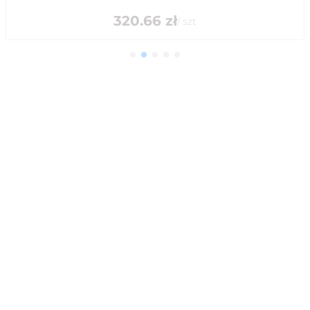
320.66
zł
/
szt