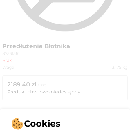
Przedłużenie Błotnika
87331561
Brak
Waga
3.175
kg
2189.40
zł
/
szt
Produkt chwilowo niedostępny
Cookies
Opis